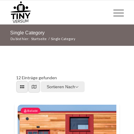
Single Category
Du bist hier:
Startseite
/
Single Category
12
Einträge gefunden
Sortieren Nach
Beliebt