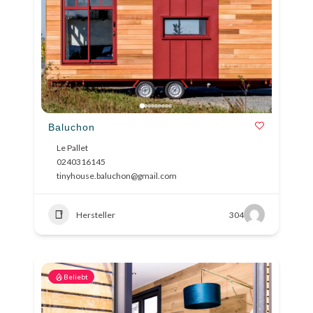
Baluchon
Le Pallet
0240316145
tinyhouse.baluchon@gmail.com
Hersteller
304
Beliebt