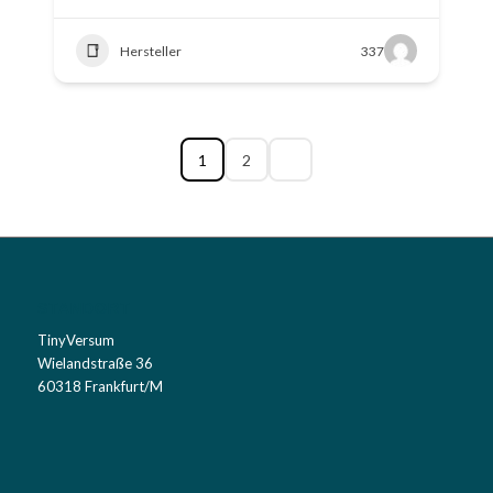
Hersteller
337
1
2
STANDORT
TinyVersum
Wielandstraße 36
60318 Frankfurt/M