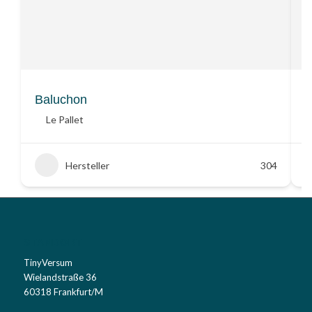
Baluchon
B
Le Pallet
Hersteller
304
STANDORT
TinyVersum
Wielandstraße 36
60318 Frankfurt/M