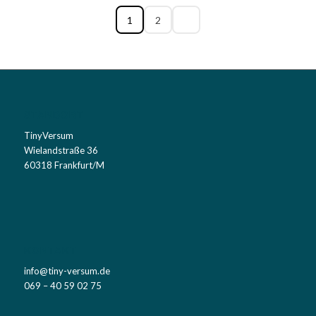
1
2
STANDORT
TinyVersum
Wielandstraße 36
60318 Frankfurt/M
KONTAKT
info@tiny-versum.de
069 – 40 59 02 75