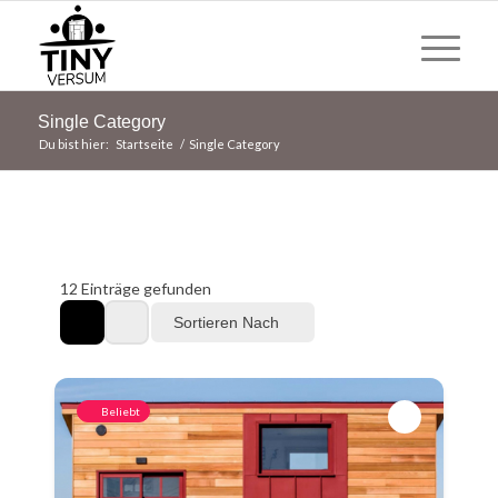
Single Category
Du bist hier:
Startseite
/
Single Category
12
Einträge gefunden
Sortieren Nach
Beliebt