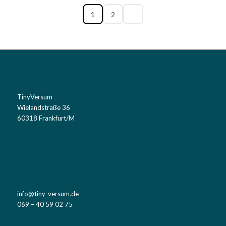
1
2
STANDORT
TinyVersum
Wielandstraße 36
60318 Frankfurt/M
KONTAKT
info@tiny-versum.de
069 – 40 59 02 75