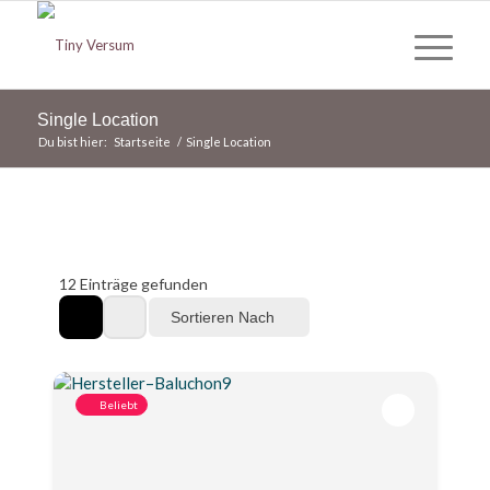
Single Location
Du bist hier:
Startseite
/
Single Location
12
Einträge gefunden
Sortieren Nach
Beliebt