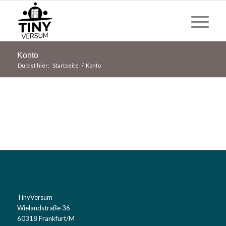
Konto
Du bist hier:
Startseite
/
Konto
[uwp_account]
STANDORT
TinyVersum
Wielandstraße 36
60318 Frankfurt/M