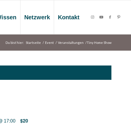
issen
Netzwerk
Kontakt
Du bist hier:
Startseite
/
Event
/
Veranstaltungen
/
Tiny Home Show
$20
@ 17:00