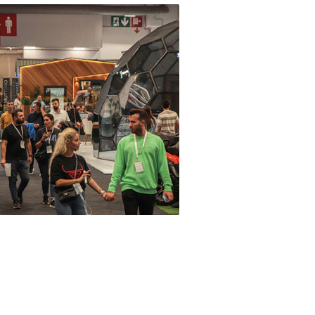
 mobile, vorgefertigte Haus- und
en, die von BIFAŞ (United Fair Organizers
ernational Fair Producers Association
eptember im Istanbul Expo Center -23. Oktober