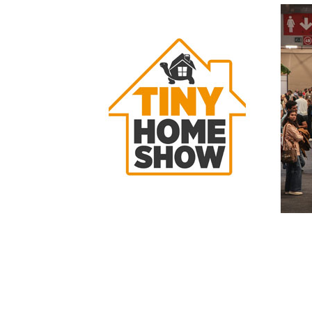
TINY HOME SHOW – Die Messe für modulare,
Gebäudesysteme, Ausrüstung und Technologi
Company) mit Unterstützung von UFYD – Int
organisiert wird, öffnet ihre Tore am 19. S