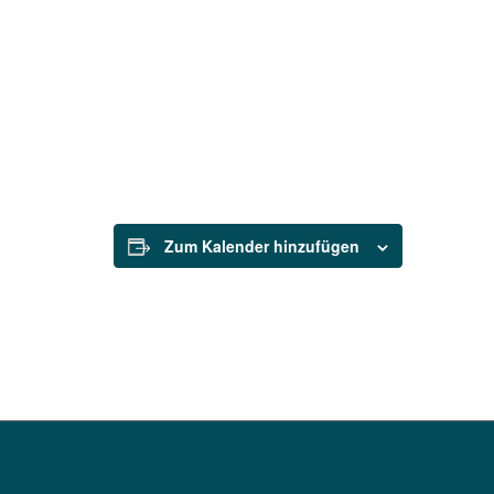
die Branche.
Die Tiny Home Show ist nicht nur eine Tagu
Projektexperten, sondern mit ihren Semina
innovativer Technik und Design auch ein abs
die Branche.
Zum Kalender hinzufügen
KT