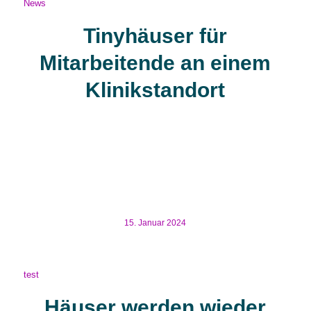
News
Tinyhäuser für
Mitarbeitende an einem
Klinikstandort
TINYHÄUSER FÜR MITARBEITENDE AN EINEM
KLINIKSTANDORT Mit Tiny Häusern für Mitarbeitende
belebt das Pfalzklinikum das alte Konzept der
Mitarbeitendenwohnungen neu: Seit September 2022
stehen 4 Tiny Houses auf einer gut […]
15. Januar 2024
test
Häuser werden wieder