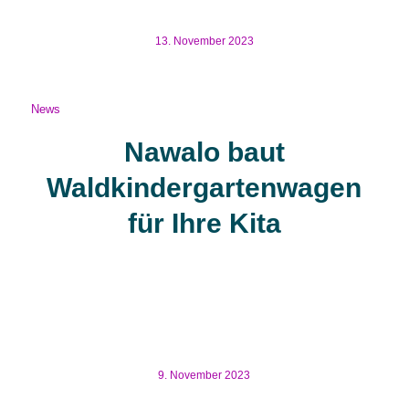
House-Architekturwettbewerbs teilzunehmen. Ziel […]
13. November 2023
News
Nawalo baut
Waldkindergartenwagen
für Ihre Kita
Nawalo baut Waldkindergartenwagen für Ihre Kita Nicht
nur Grundstücke für Wohnungen sind derzeit schwer zu
finden, sondern auch Flächen für Kindergärten. Soll man
nun bauen, kaufen, mieten oder doch am […]
9. November 2023