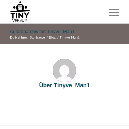
Autorenarchiv für: Tinyve_Man1
Du bist hier:
Startseite
/
Blog
/
Tinyve_Man1
Über
Tinyve_Man1
This author has not written his bio yet.
But we are proud to say that
Tinyve_Man1
contributed 15
entries already.