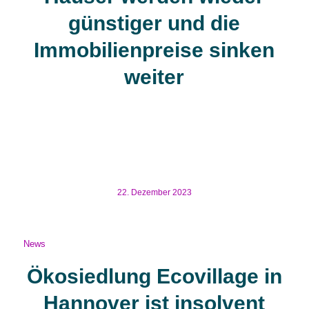
günstiger und die
Immobilienpreise sinken
weiter
Die Immobilienpreise in den Städten als auch in den
ländlichen Regionen sanken zum vergangenen Jahr, dies
ist zeitgleich der stärkste Rückgang seit 2000. Was
bedeutet das für die Tiny House […]
22. Dezember 2023
News
Ökosiedlung Ecovillage in
Hannover ist insolvent