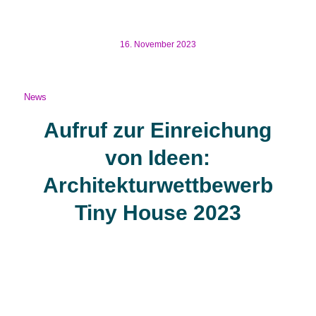
Festival“ statt und du hast die Gelegenheit Tiny House
Hersteller vor Ort […]
16. November 2023
News
Aufruf zur Einreichung
von Ideen:
Architekturwettbewerb
Tiny House 2023
Aufruf zur Einreichung von Ideen:
Architekturwettbewerb Tiny House 2023 Volume Zero
lädt jeden von Ihnen ein, an der 22. Ausgabe unserer
Architekturwettbewerbe und der 4. Ausgabe des Tiny