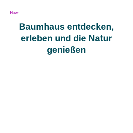
News
Baumhaus entdecken,
erleben und die Natur
genießen
Draußen in der Natur Zeit verbringen und sich eine kleine
Auszeit nehmen, ja das lieben viele Menschen in
Deutschland. Wer ein Grundstück hat, kann nicht nur ein
Tiny Haus, einen Container oder ein Modulhaus
hinstellen, sondern auch ein Baumhaus. Diese sind derzeit
sehr beliebt und immer mehr Menschen wünschen sich ein
solches auf dem eigenen Grundstück. Jetzt muss man nur
noch einen Baumhaus Bauer finden, der diesen Traum
auch wahrmachen kann.