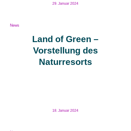
29. Januar 2024
News
Land of Green –
Vorstellung des
Naturresorts
Das Tiny Häuser derzeit sehr beliebt sind, steht außer
Frage. Mittlerweile gibt es in Deutschland einige
Naturresorrts die nicht nur Übernachtungsmöglichkeiten
haben sondern auch spannende
18. Januar 2024