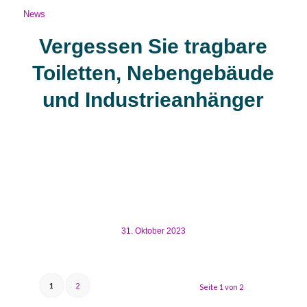
News
Vergessen Sie tragbare
Toiletten, Nebengebäude
und Industrieanhänger
Vergessen Sie tragbare Toiletten, Nebengebäude und
Industrieanhänger Denizen baut unglaubliche
Badezimmer und Duschen für Veranstaltungen und im
Freien. Hier wird Natur mit Technologie verbunden um
eine Revolution zu ermöglichen. Verbringen […]
31. Oktober 2023
1
2
Seite 1 von 2