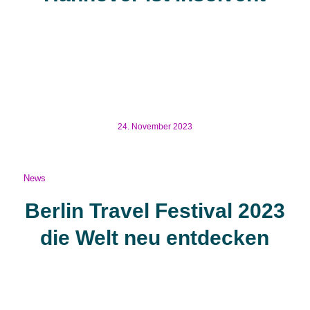
Die Ökosiedlung Ecovillage in Hannover ist insolvent
Erst die Corona-Pandemie der Ukrainekrieg, die
Zinssteigerungen, Preissteigerungen und schließlich die
Lieferengpässe haben die Bauwirtschaft maßgeblich
beeinflusst und gestört. Diese Probleme hat es […]
24. November 2023
News
Berlin Travel Festival 2023
die Welt neu entdecken
Berlin Travel Festival 2023 die Welt neu entdecken
Bereits zum zweiten mal findet in Berlin das „Berlin Travel